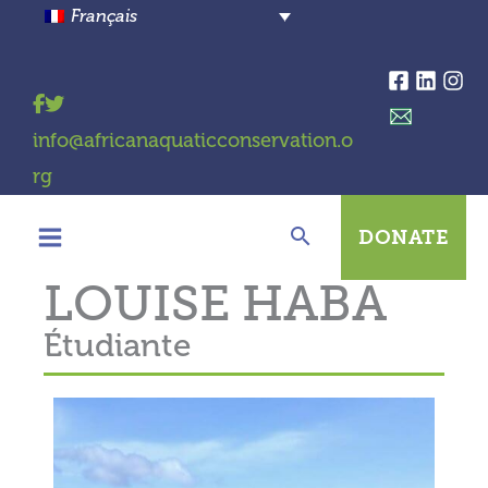
Aller
Français
au
contenu
info@africanaquaticconservation.o
rg
DONATE
LOUISE HABA
Étudiante