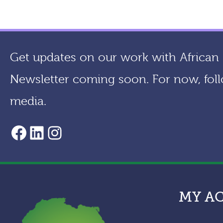
Get updates on our work with African a
Newsletter coming soon. For now, foll
media.
AACF Facebook Page
LinkedIn
Instagram
MY A