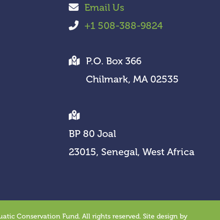
Email Us
+1 508-388-9824
P.O. Box 366
Chilmark, MA 02535
BP 80 Joal
23015, Senegal, West Africa
tic Conservation Fund. All rights reserved. Site design by