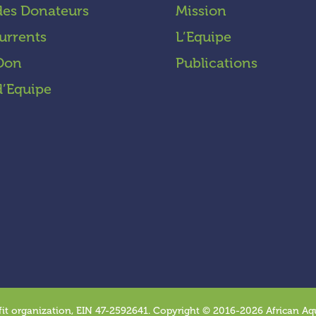
des Donateurs
Mission
urrents
L’Equipe
 Don
Publications
d’Equipe
fit organization, EIN 47-2592641. Copyright © 2016-2026 African Aqua