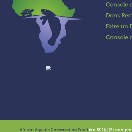
Console 
Dons Rec
Faire un
Console 
African Aquatic Conservation Fund
is a 501(c)(3) non-pro